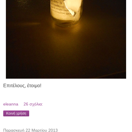
Επιτέλους, έτοιμο!
eleanna
26 σχόλια:
Κοινή χρήση
Παρασκευή 22 Μαρτίου 2013