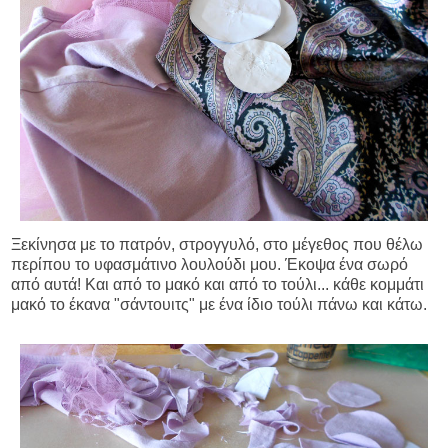
Ξεκίνησα με το πατρόν, στρογγυλό, στο μέγεθος που θέλω
περίπου το υφασμάτινο λουλούδι μου. Έκοψα ένα σωρό
από αυτά! Και από το μακό και από το τούλι... κάθε κομμάτι
μακό το έκανα "σάντουιτς" με ένα ίδιο τούλι πάνω και κάτω.