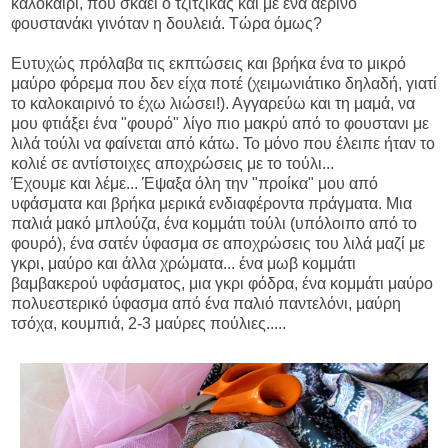
καλοκαίρι, που σκάει ο τζίτζικας και με ένα αέρινο
φουστανάκι γινόταν η δουλειά. Τώρα όμως?
Ευτυχώς πρόλαβα τις εκπτώσεις και βρήκα ένα το μικρό
μαύρο φόρεμα που δεν είχα ποτέ (χειμωνιάτικο δηλαδή, γιατί
το καλοκαιρινό το έχω λιώσει!). Αγγαρεύω και τη μαμά, να
μου φτιάξει ένα "φουρό" λίγο πιο μακρύ από το φουστανι με
λιλά τούλι να φαίνεται από κάτω. Το μόνο που έλειπε ήταν το
κολιέ σε αντίστοιχες αποχρώσεις με το τούλι...
Έχουμε και λέμε... Έψαξα όλη την "προίκα" μου από
υφάσματα και βρήκα μερικά ενδιαφέροντα πράγματα. Μια
παλιά μακό μπλούζα, ένα κομμάτι τούλι (υπόλοιπο από το
φουρό), ένα σατέν ύφασμα σε αποχρώσεις του λιλά μαζί με
γκρι, μαύρο και άλλα χρώματα... ένα μωβ κομμάτι
βαμβακερού υφάσματος, μια γκρι φόδρα, ένα κομμάτι μαύρο
πολυεστερικό ύφασμα από ένα παλιό παντελόνι, μαύρη
τσόχα, κουμπιά, 2-3 μαύρες πούλιες.....