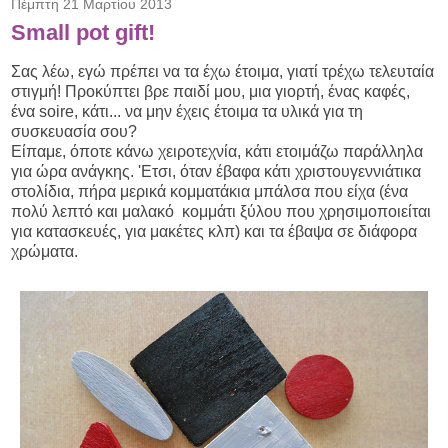
Πέμπτη 21 Μαρτίου 2013
Small pot gift!
Σας λέω, εγώ πρέπει να τα έχω έτοιμα, γιατί τρέχω τελευταία
στιγμή! Προκύπτει βρε παιδί μου, μια γιορτή, ένας καφές,
ένα soire, κάτι... να μην έχεις έτοιμα τα υλικά για τη
συσκευασία σου?
Είπαμε, όποτε κάνω χειροτεχνία, κάτι ετοιμάζω παράλληλα
για ώρα ανάγκης. 'Ετσι, όταν έβαφα κάτι χριστουγεννιάτικα
στολίδια, πήρα μερικά κομματάκια μπάλσα που είχα (ένα
πολύ λεπτό και μαλακό κομμάτι ξύλου που χρησιμοποιείται
για κατασκευές, για μακέτες κλπ) και τα έβαψα σε διάφορα
χρώματα.