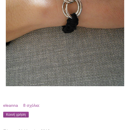
eleanna
8 σχόλια:
Κοινή χρήση