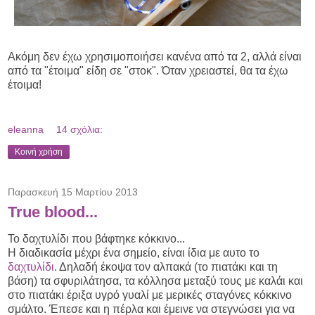
Ακόμη δεν έχω χρησιμοποιήσει κανένα από τα 2, αλλά είναι
από τα "έτοιμα" είδη σε "στοκ". Όταν χρειαστεί, θα τα έχω
έτοιμα!
eleanna
14 σχόλια:
Κοινή χρήση
Παρασκευή 15 Μαρτίου 2013
True blood...
Το δαχτυλίδι που βάφτηκε κόκκινο...
Η διαδικασία μέχρι ένα σημείο, είναι ίδια με αυτο το
δαχτυλίδι
. Δηλαδή έκοψα τον αλπακά (το πιατάκι και τη
βάση) τα σφυριλάτησα, τα κόλλησα μεταξύ τους με καλάι και
στο πιατάκι έριξα υγρό γυαλί με μερικές σταγόνες κόκκινο
σμάλτο. Έπεσε και η πέρλα και έμεινε να στεγνώσει για να